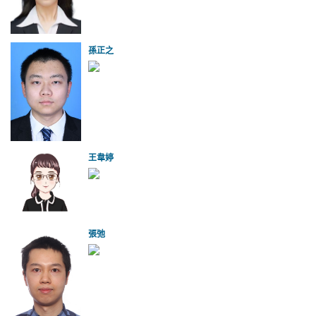
孫正之
王韋婷
張弛