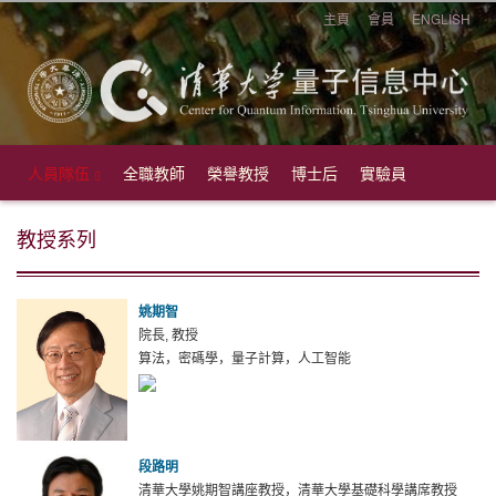
主頁
會員
ENGLISH
人員隊伍
全職教師
榮譽教授
博士后
實驗員
教授系列
姚期智
院長, 教授
算法，密碼學，量子計算，人工智能
段路明
清華大學姚期智講座教授，清華大學基礎科學講席教授